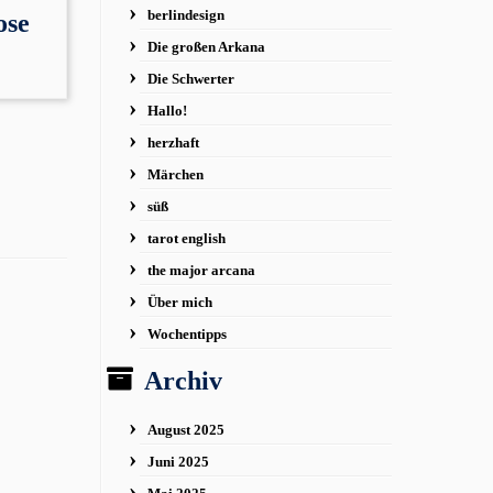
berlindesign
ose
Die großen Arkana
Die Schwerter
Hallo!
herzhaft
Märchen
süß
tarot english
the major arcana
Über mich
Wochentipps
Archiv
August 2025
Juni 2025