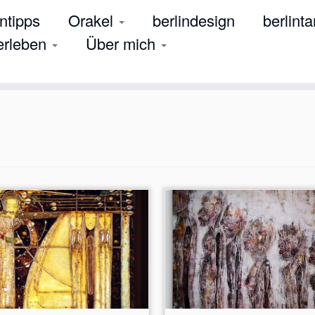
tipps
Orakel
berlindesign
berlinta
 erleben
Über mich