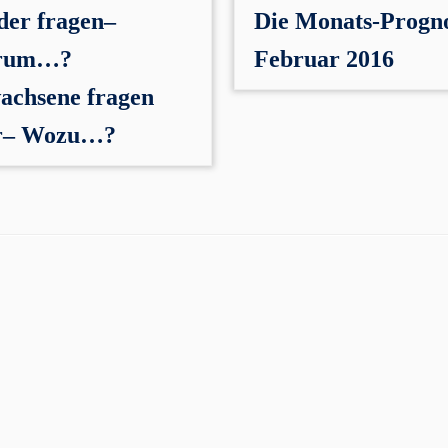
der fragen–
Die Monats-Progn
rum…?
Februar 2016
achsene fragen
r– Wozu…?