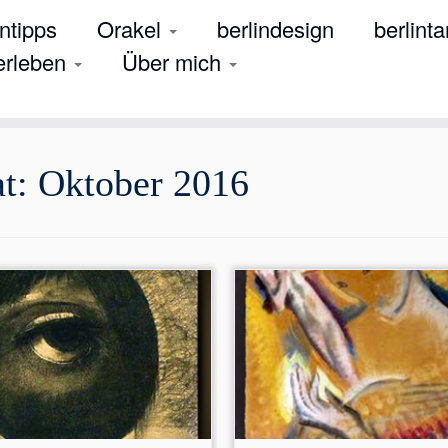
tipps
Orakel
berlindesign
berlinta
 erleben
Über mich
at:
Oktober 2016