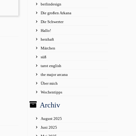
berlindesign
Die großen Arkana
Die Schwerter
Hallo!
herzhaft
Märchen
süß
tarot english
the major arcana
Über mich
Wochentipps
Archiv
August 2025
Juni 2025