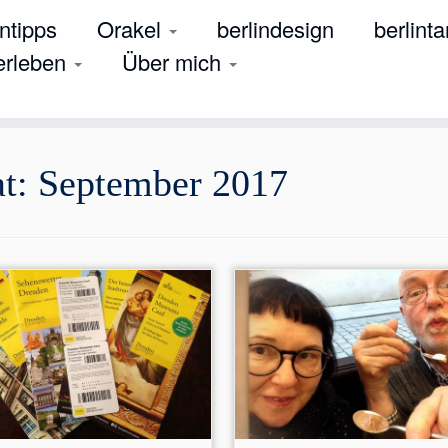
tipps
Orakel
berlindesign
berlinta
 erleben
Über mich
at:
September 2017