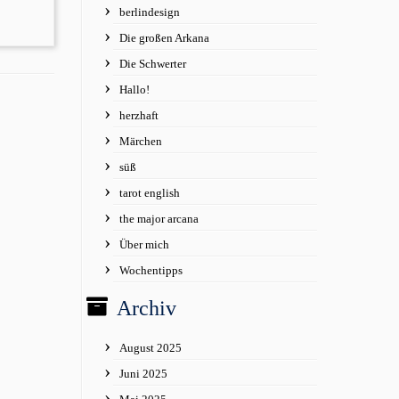
berlindesign
Die großen Arkana
Die Schwerter
Hallo!
herzhaft
Märchen
süß
tarot english
the major arcana
Über mich
Wochentipps
Archiv
August 2025
Juni 2025