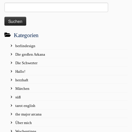
Suchen
nach:
Kategorien
berlindesign
Die großen Arkana
Die Schwerter
Hallo!
herzhaft
Märchen
süß
tarot english
the major arcana
Über mich
Wochentipps