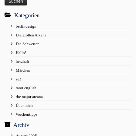
Kategorien
berlindesign
Die großen Arkana
Die Schwerter
Hallo!
herzhaft
Märchen
süß
tarot english
the major arcana
Über mich
Wochentipps
Archiv
August 2025