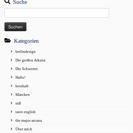
Suche
Suchen
nach:
Kategorien
berlindesign
Die großen Arkana
Die Schwerter
Hallo!
herzhaft
Märchen
süß
tarot english
the major arcana
Über mich