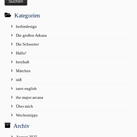
Kategorien
berlindesign
Die großen Arkana
Die Schwerter
Hallo!
herzhaft
Märchen
süß
tarot english
the major arcana
Über mich
Wochentipps
Archiv
August 2025