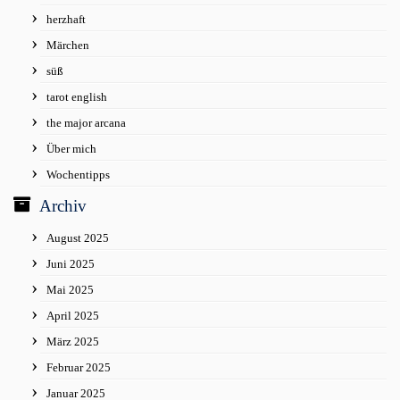
herzhaft
Märchen
süß
tarot english
the major arcana
Über mich
Wochentipps
Archiv
August 2025
Juni 2025
Mai 2025
April 2025
März 2025
Februar 2025
Januar 2025