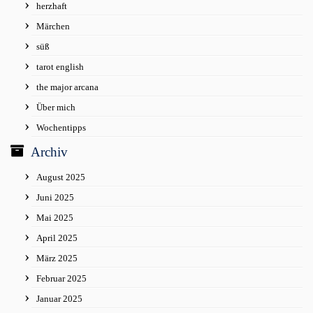
herzhaft
Märchen
süß
tarot english
the major arcana
Über mich
Wochentipps
Archiv
August 2025
Juni 2025
Mai 2025
April 2025
März 2025
Februar 2025
Januar 2025