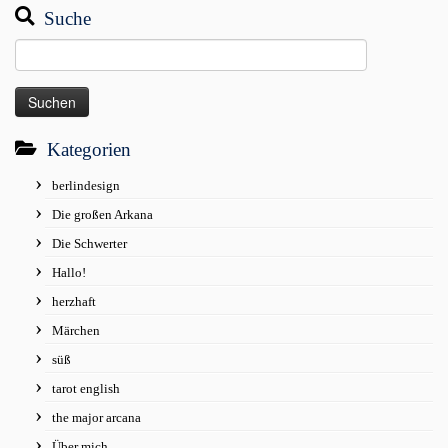
Suche
Suchen
nach:
Kategorien
berlindesign
Die großen Arkana
Die Schwerter
Hallo!
herzhaft
Märchen
süß
tarot english
the major arcana
Über mich