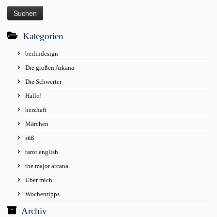
Kategorien
berlindesign
Die großen Arkana
Die Schwerter
Hallo!
herzhaft
Märchen
süß
tarot english
the major arcana
Über mich
Wochentipps
Archiv