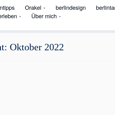
tipps
Orakel
berlindesign
berlinta
 erleben
Über mich
at:
Oktober 2022