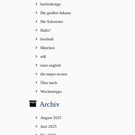
berlindesign
Die großen Arkana
Die Schwerter
Hallo!
herzhaft
Märchen
süß
tarot english
the major arcana
Über mich
Wochentipps
Archiv
August 2025
Juni 2025