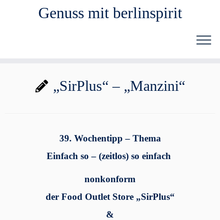
Genuss mit berlinspirit
Zum
„SirPlus“ – „Manzini“
Inhalt
springen
39.
Wochentipp – Thema
Einfach so – (zeitlos) so einfach
nonkonform
der
Food Outlet Store „SirPlus“
&