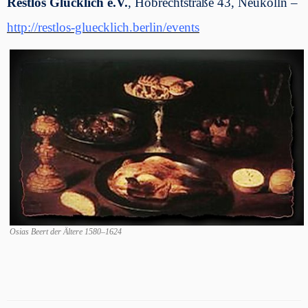
Restlos Glücklich e.V.
, Hobrechtstraße 43, Neukölln ­–
http://restlos-gluecklich.berlin/events
Osias Beert der Ältere 1580–1624