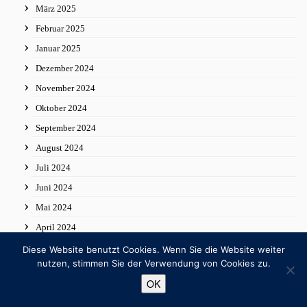
März 2025
Februar 2025
Januar 2025
Dezember 2024
November 2024
Oktober 2024
September 2024
August 2024
Juli 2024
Juni 2024
Mai 2024
April 2024
März 2024
Diese Website benutzt Cookies. Wenn Sie die Website weiter
nutzen, stimmen Sie der Verwendung von Cookies zu.
Februar 2024
OK
Januar 2024
Dezember 2023