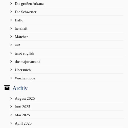
Die großen Arkana
Die Schwerter
Hallo!
herzhaft
Märchen
süß
tarot english
the major arcana
Über mich
Wochentipps
Archiv
August 2025
Juni 2025
Mai 2025
April 2025