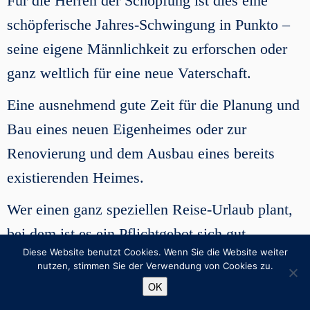
Für die Herren der Schöpfung ist dies eine
schöpferische Jahres-Schwingung in Punkto –
seine eigene Männlichkeit zu erforschen oder
ganz weltlich für eine neue Vaterschaft.
Eine ausnehmend gute Zeit für die Planung und
Bau eines neuen Eigenheimes oder zur
Renovierung und dem Ausbau eines bereits
existierenden Heimes.
Wer einen ganz speziellen Reise-Urlaub plant,
bei dem ist es ein Pflichtgebot sich gut
Diese Website benutzt Cookies. Wenn Sie die Website weiter
vorzubereiten und auch das Geld dafür
nutzen, stimmen Sie der Verwendung von Cookies zu.
anzusparen.
OK