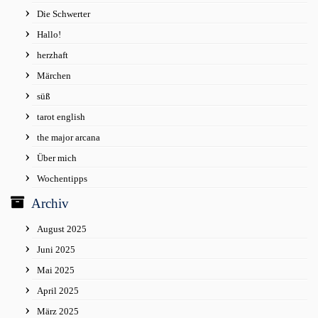
Die Schwerter
Hallo!
herzhaft
Märchen
süß
tarot english
the major arcana
Über mich
Wochentipps
Archiv
August 2025
Juni 2025
Mai 2025
April 2025
März 2025