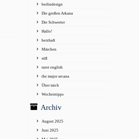
berlindesign
Die großen Arkana
Die Schwerter
Hallo!
herzhaft
Märchen
süß
tarot english
the major arcana
Über mich
Wochentipps
Archiv
August 2025
Juni 2025