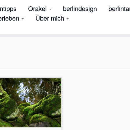
tipps
Orakel
berlindesign
berlinta
 erleben
Über mich