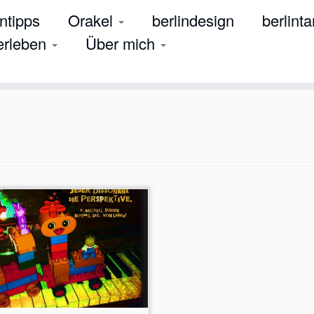
tipps
Orakel
berlindesign
berlinta
 erleben
Über mich