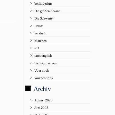
berlindesign
Die großen Arkana
Die Schwerter
Hallo!
herzhaft
Märchen
süß
tarot english
the major arcana
Über mich
Wochentipps
Archiv
August 2025
Juni 2025