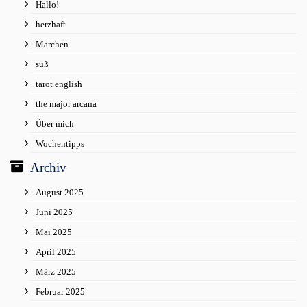
Hallo!
herzhaft
Märchen
süß
tarot english
the major arcana
Über mich
Wochentipps
Archiv
August 2025
Juni 2025
Mai 2025
April 2025
März 2025
Februar 2025