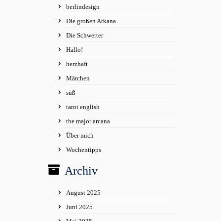
berlindesign
Die großen Arkana
Die Schwerter
Hallo!
herzhaft
Märchen
süß
tarot english
the major arcana
Über mich
Wochentipps
Archiv
August 2025
Juni 2025