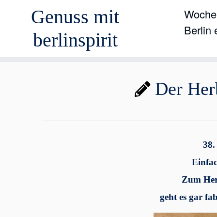
Genuss mit
Wochen
Berlin
berlinspirit
Zum
Der Her
Inhalt
springen
38.
Einfac
Zum Her
geht es gar fa