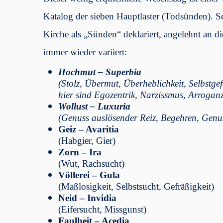
Katalog der sieben Hauptlaster (Todsünden). S
Kirche als „Sünden“ deklariert, angelehnt an d
immer wieder variiert:
Hochmut
– Superbia
(Stolz, Übermut, Überheblichkeit, Selbstgef
hier sind Egozentrik, Narzissmus, Arroganz
Wollust – Luxuria
(Genuss auslösender Reiz, Begehren, Genu
Geiz – Avaritia
(Habgier, Gier)
Zorn –
Ira
(Wut, Rachsucht)
Völlerei – Gula
(Maßlosigkeit, Selbstsucht, Gefräßigkeit)
Neid – Invidia
(Eifersucht, Missgunst)
Faulheit – Acedia