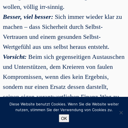
wollen, völlig irr-sinnig.
Besser, viel besser:
Sich immer wieder klar zu
machen – dass Sicherheit durch Selbst-
Vertrauen und einem gesunden Selbst-
Wertgefühl aus uns selbst heraus entsteht.
Vorsicht:
Beim sich gegenseitigen Austauschen
und Unterstützen, dem Kreieren von faulen
Kompromissen, wenn dies kein Ergebnis,
sondern nur einen Ersatz dessen darstellt,
seinen eigen-verantwortlichen Finanz-Weg zu
Diese Website benutzt Cookies. Wenn Sie die Website weiter
beschreiten.
nutzen, stimmen Sie der Verwendung von Cookies zu.
Sich Anregungen zu holen ist per se eine prima
OK
Sache, jedoch sollten diese jedem Einzelnen