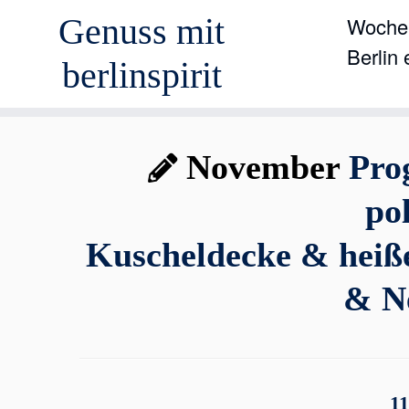
Genuss mit
Wochen
Berlin
berlinspirit
Zum
November
Prog
Inhalt
springen
po
Kuscheldecke & heiße
& N
11