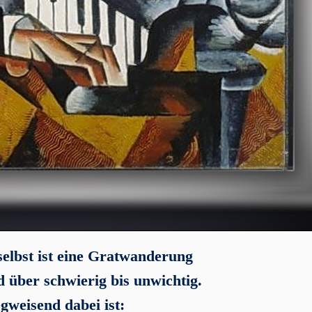
selbst ist eine Gratwanderung
d über schwierig bis unwichtig.
weisend dabei ist: