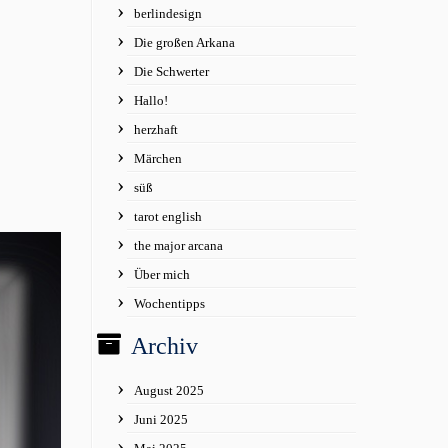
berlindesign
Die großen Arkana
Die Schwerter
Hallo!
herzhaft
Märchen
süß
tarot english
the major arcana
Über mich
Wochentipps
Archiv
August 2025
Juni 2025