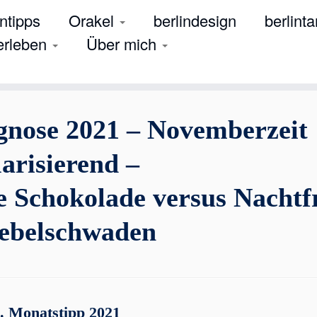
tipps
Orakel
berlindesign
berlinta
 erleben
Über mich
nose 2021 – Novemberzeit
larisierend –
 Schokolade versus Nachtf
ebelschwaden
. Monatstipp 2021