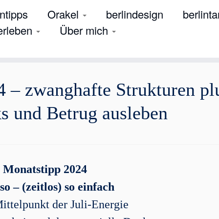
tipps
Orakel
berlindesign
berlinta
 erleben
Über mich
4 – zwanghafte Strukturen pl
ks und Betrug ausleben
. Monatstipp 2024
so – (zeitlos) so einfach
ittelpunkt der Juli-Energie