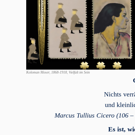
Koloman Moser, 1868-1918, Vielfalt im Sein
Nichts verr
und kleinli
Marcus Tullius Cicero (106 –
Es ist, w