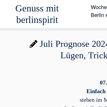
Genuss mit
Wochen
Berlin
berlinspirit
Zum
Juli Prognose 202
Inhalt
springen
Lügen, Tric
07
Einfach 
stehen im M