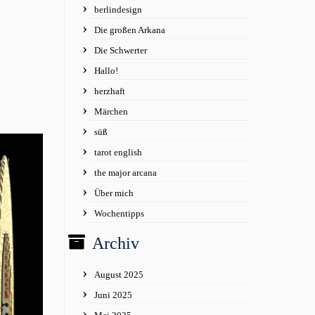
berlindesign
Die großen Arkana
Die Schwerter
Hallo!
herzhaft
Märchen
süß
tarot english
the major arcana
Über mich
Wochentipps
Archiv
August 2025
Juni 2025