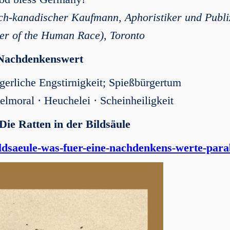
ch-kanadischer Kaufmann, Aphoristiker und Publiz
r of the Human Race), Toronto
Nachdenkenswert
rgerliche Engstirnigkeit; Spießbürgertum
lmoral · Heuchelei · Scheinheiligkeit
Die Ratten in der Bildsäule
-bildsaeule-was-fuer-eine-nachdenkens-werte-para