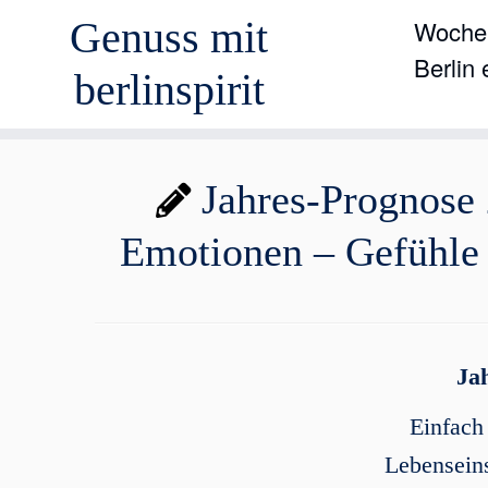
Genuss mit
Wochen
Berlin
berlinspirit
Zum
Jahres-Prognose
Inhalt
springen
Emotionen – Gefühle
Ja
Einfach 
Lebenseins