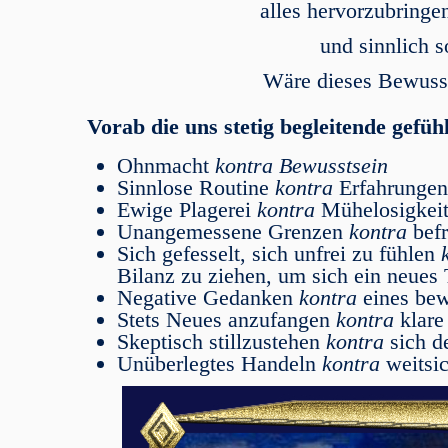
alles hervorzubringe
und sinnlich s
Wäre dieses Bewusst
Vorab die uns stetig begleitende gefühl
Ohnmacht
kontra Bewusstsein
Sinnlose Routine
kontra
Erfahrungen
Ewige Plagerei
kontra
Mühelosigkeit,
Unangemessene Grenzen
kontra
befr
Sich gefesselt, sich unfrei zu fühlen
Bilanz zu ziehen, um sich ein neues
Negative Gedanken
kontra
eines bew
Stets Neues anzufangen
kontra
klare
Skeptisch stillzustehen
kontra
sich d
Unüberlegtes Handeln
kontra
weitsi