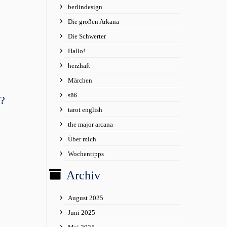
berlindesign
Die großen Arkana
Die Schwerter
Hallo!
herzhaft
Märchen
süß
t?
tarot english
the major arcana
Über mich
Wochentipps
Archiv
August 2025
Juni 2025