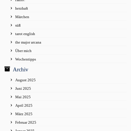
herzhaft
Märchen
süß
tarot english
the major arcana
Über mich
Wochentipps
Archiv
August 2025
Juni 2025
Mai 2025
April 2025
März 2025
Februar 2025
Januar 2025