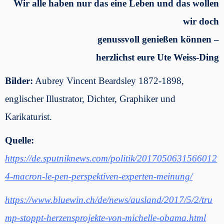
Wir alle haben nur das eine Leben und das wollen
wir doch
genussvoll genießen können –
herzlichst eure Ute Weiss-Ding
Bilder:
Aubrey Vincent Beardsley 1872-1898,
englischer Illustrator, Dichter, Graphiker und
Karikaturist.
Quelle:
https://de.sputniknews.com/politik/2017050631566012
4-macron-le-pen-perspektiven-experten-meinung/
https://www.bluewin.ch/de/news/ausland/2017/5/2/tru
mp-stoppt-herzensprojekte-von-michelle-obama.html