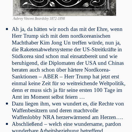
Aubrey Vincent Beardsley 1872-1898
Ah ja, da hätten wir noch das mit der Ehre, wenn
Herr Trump sich mit dem nordkoreanischen
Machthaber Kim Jong Un treffen würde, nun ja,
die Raketenabwehrsysteme der US-Streitkräfte in
Südkorea sind schon mal einsatzbereit und wie
beruhigend, die Diplomaten der USA und Chinas
beraten auch schon über härtere Nordkorea-
Sanktionen – ABER – Herr Trump hat jetzt erst
einmal keine Zeit für so weitreichende Weltpolitik,
denn er muss sich ja
für seine ersten 100 Tage im
Amt
im Moment selbst feiern …
Dazu liegen ihm, wen wundert es, die Rechte von
Waffenbesitzern und deren machtvolle
Waffenlobby NRA herzerwärmend am Herzen….
Abschließend – welch eine wundersame, pardon
wunderbare Arbeitsbeziehung betreffend