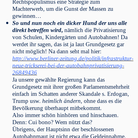
Rechtspopulismus eine Strategie zum
Machterwerb, um die Gunst der Massen zu
gewinnen…
So und nun noch ein dicker Hund der uns alle
direkt betreffen wird
,
nämlich die Privatisierung
von Schulen, Kindergärten und Autobahnen! Da
werdet ihr sagen, das ist ja laut Grundgesetz gar
nicht möglich! Na dann seht mal hier:
http://www.berliner-zeitung.de/politik/infrastruktur-
neue-trickserei-bei-der-autobahnprivatisierung-
26849436
Ja unsere gewählte Regierung kann das
Grundgesetz mit ihrer großen Parlamentsmehrheit
einfach im Schatten anderer Skandale s. Erdogan,
Trump usw.
heimlich ändern
, ohne dass es die
Bevölkerung überhaupt mitbekommt.
Also immer schön hinhören und hinschauen.
Denn:
Cui bono? Wem nützt das?
Ü
brigens, der Hauptsinn der beschlossenen
Autobahnmaut ist nicht etwa die Geldeinnahme,