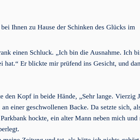
 bei Ihnen zu Hause der Schinken des Glücks im
rank einen Schluck. „Ich bin die Ausnahme. Ich bi
 hat.“ Er blickte mir prüfend ins Gesicht, und da
te den Kopf in beide Hände, „Sehr lange. Vierzig 
 an einer geschwollenen Backe. Da setzte sich, al
en Parkbank hockte, ein alter Mann neben mich und 
berlegt.
n meine Zeitung und tat, als hätte ich nichts gehört