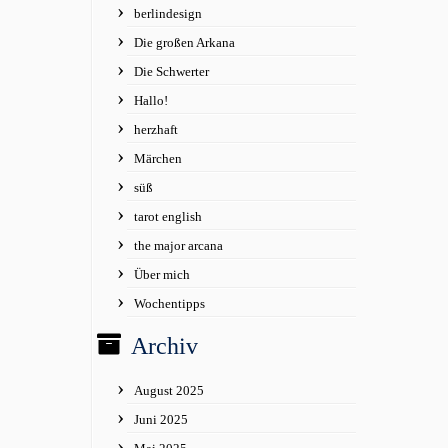
berlindesign
Die großen Arkana
Die Schwerter
Hallo!
herzhaft
Märchen
süß
tarot english
the major arcana
Über mich
Wochentipps
Archiv
August 2025
Juni 2025