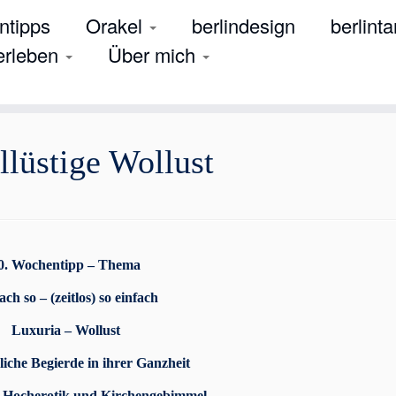
tipps
Orakel
berlindesign
berlinta
 erleben
Über mich
lüstige Wollust
0. Wochentipp – Thema
ach so – (zeitlos) so einfach
Luxuria – Wollust
hliche Begierde in ihrer Ganzheit
er Hocherotik und Kirchengebimmel