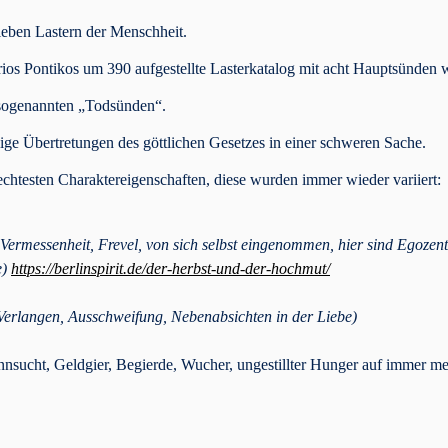
ieben Lastern der Menschheit.
s Pontikos um 390 aufgestellte Lasterkatalog mit acht Hauptsünden 
e sogenannten „Todsünden“.
ige Übertretungen des göttlichen Gesetzes in einer schweren Sache.
lechtesten Charaktereigenschaften, diese wurden immer wieder variiert:
, Vermessenheit, Frevel, von sich selbst eingenommen, hier sind Egozent
e)
https://berlinspirit.de/der-herbst-und-der-hochmut/
Verlangen, Ausschweifung, Nebenabsichten in der Liebe)
nsucht, Geldgier, Begierde, Wucher, ungestillter Hunger auf immer me