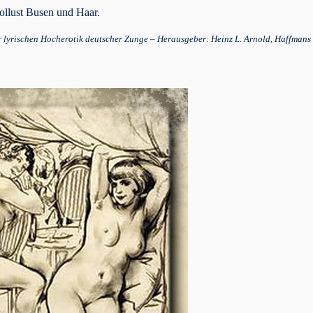
Wollust Busen und Haar.
lyrischen Hocherotik deutscher Zunge – Herausgeber: Heinz L. Arnold, Haffmans 