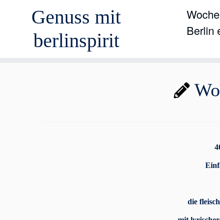
Genuss mit
Wochen
Berlin
berlinspirit
Zum
Wol
Inhalt
springen
4
Einf
die fleisc
mit lyrisch