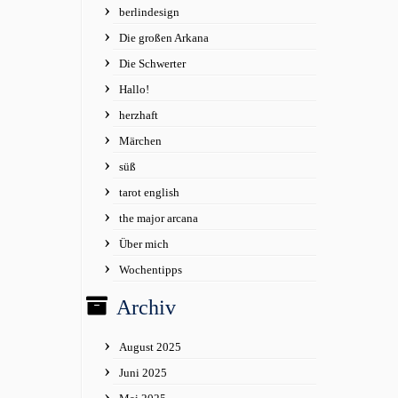
berlindesign
Die großen Arkana
Die Schwerter
Hallo!
herzhaft
Märchen
süß
tarot english
the major arcana
Über mich
Wochentipps
Archiv
August 2025
Juni 2025