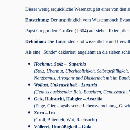
Dieser wenig erquickliche Wesenszug ist einer von den s
Entstehung:
Der ursprünglich vom Wüstenmönch Evagrio
Papst Gregor dem Großen († 604) auf sieben fixiert, di
Definition:
Die Todsünden sind wissentliche und freiwill
Als eine „Sünde“ deklariert, angelehnt an die sieben sch
Hochmut, Stolz
– Superbia
(Stolz, Übermut, Überheblichkeit, Selbstgefälligkeit
Narzissmus, Arroganz und Blasiertheit mit im Bund
Wollust
, Unkeuschheit – Luxuria
(Genuss auslösender Reiz, Begehren, Genusssucht, 
Geiz, Habsucht, Habgier
– Avaritia
(Enge, Gier, angstbesetzte Lebensverneinung, Gewin
Zorn –
Ira
(Groll, Bitterkeit, Wut, Rachsucht)
Völlerei, Unmäßigkeit – Gula