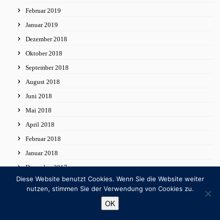
Februar 2019
Januar 2019
Dezember 2018
Oktober 2018
September 2018
August 2018
Juni 2018
Mai 2018
April 2018
Februar 2018
Januar 2018
Dezember 2017
Diese Website benutzt Cookies. Wenn Sie die Website weiter
November 2017
nutzen, stimmen Sie der Verwendung von Cookies zu.
Oktober 2017
OK
September 2017