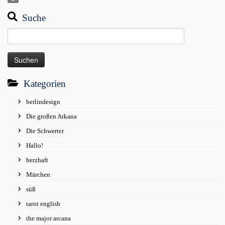
Suche
Suchen
nach:
Kategorien
berlindesign
Die großen Arkana
Die Schwerter
Hallo!
herzhaft
Märchen
süß
tarot english
the major arcana