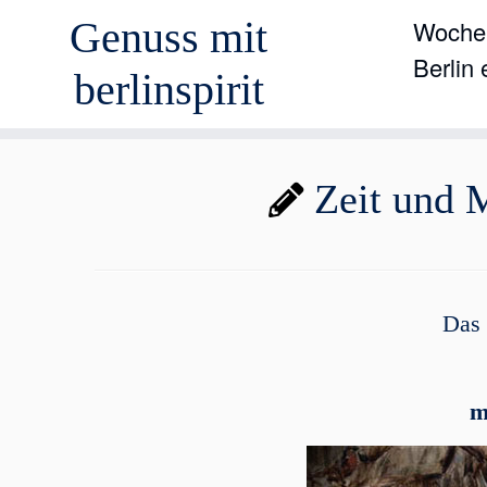
Genuss mit
Wochen
Berlin
berlinspirit
Zum
Zeit und 
Inhalt
springen
Das 
m