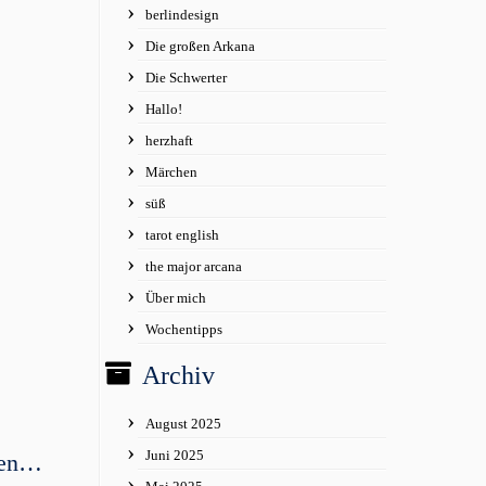
berlindesign
Die großen Arkana
Die Schwerter
Hallo!
herzhaft
Märchen
süß
tarot english
the major arcana
Über mich
Wochentipps
Archiv
August 2025
Juni 2025
ben…