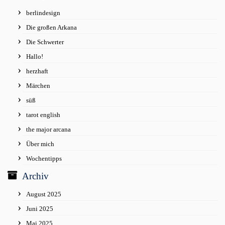
berlindesign
Die großen Arkana
Die Schwerter
Hallo!
herzhaft
Märchen
süß
tarot english
the major arcana
Über mich
Wochentipps
Archiv
August 2025
Juni 2025
Mai 2025