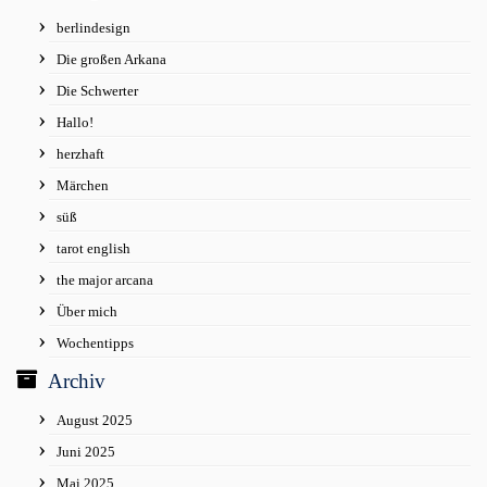
berlindesign
Die großen Arkana
Die Schwerter
Hallo!
herzhaft
Märchen
süß
tarot english
the major arcana
Über mich
Wochentipps
Archiv
August 2025
Juni 2025
Mai 2025