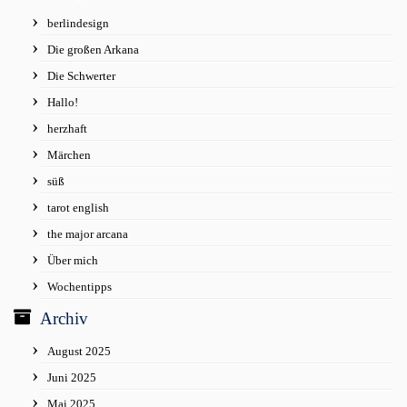
berlindesign
Die großen Arkana
Die Schwerter
Hallo!
herzhaft
Märchen
süß
tarot english
the major arcana
Über mich
Wochentipps
Archiv
August 2025
Juni 2025
Mai 2025