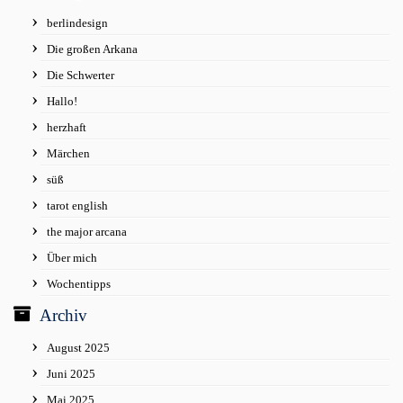
berlindesign
Die großen Arkana
Die Schwerter
Hallo!
herzhaft
Märchen
süß
tarot english
the major arcana
Über mich
Wochentipps
Archiv
August 2025
Juni 2025
Mai 2025