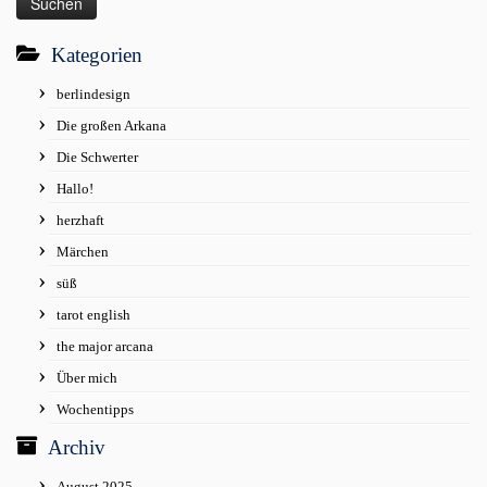
Kategorien
berlindesign
Die großen Arkana
Die Schwerter
Hallo!
herzhaft
Märchen
süß
tarot english
the major arcana
Über mich
Wochentipps
Archiv
August 2025