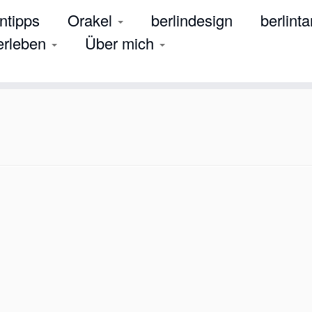
tipps
Orakel
berlindesign
berlinta
 erleben
Über mich