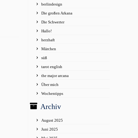
berlindesign
Die großen Arkana
Die Schwerter
Hallo!
herzhaft
Märchen
süß
tarot english
the major arcana
Über mich
Wochentipps
Archiv
August 2025
Juni 2025