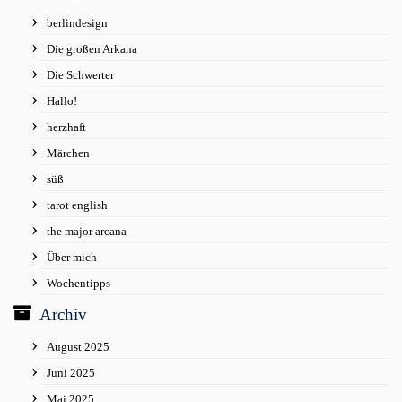
berlindesign
Die großen Arkana
Die Schwerter
Hallo!
herzhaft
Märchen
süß
tarot english
the major arcana
Über mich
Wochentipps
Archiv
August 2025
Juni 2025
Mai 2025