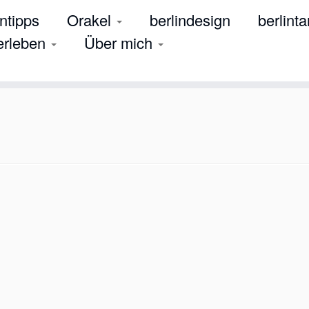
tipps
Orakel
berlindesign
berlinta
 erleben
Über mich