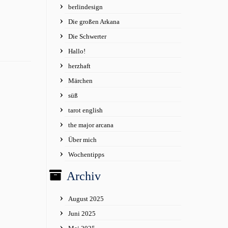
berlindesign
Die großen Arkana
Die Schwerter
Hallo!
herzhaft
Märchen
süß
tarot english
the major arcana
Über mich
Wochentipps
Archiv
August 2025
Juni 2025