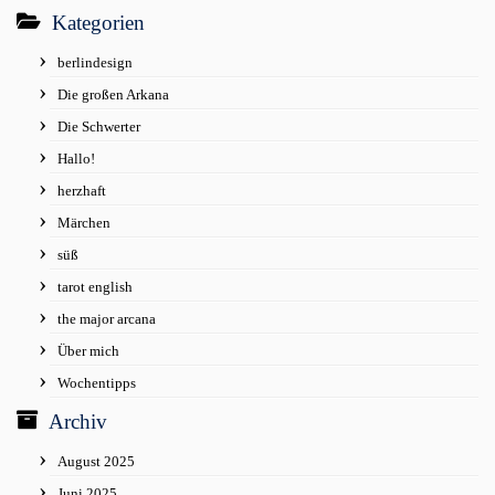
Kategorien
berlindesign
Die großen Arkana
Die Schwerter
Hallo!
herzhaft
Märchen
süß
tarot english
the major arcana
Über mich
Wochentipps
Archiv
August 2025
Juni 2025