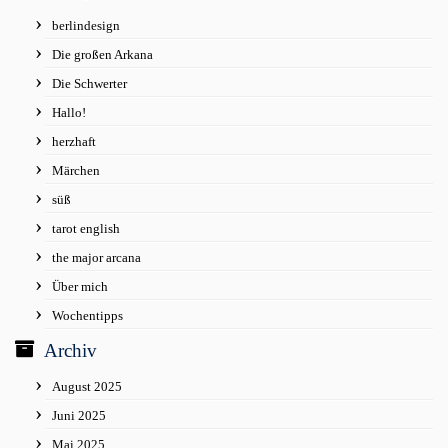
berlindesign
Die großen Arkana
Die Schwerter
Hallo!
herzhaft
Märchen
süß
tarot english
the major arcana
Über mich
Wochentipps
Archiv
August 2025
Juni 2025
Mai 2025