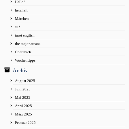
Hallo!
herzhaft
Märchen
süß
tarot english
the major arcana
Über mich
Wochentipps
Archiv
August 2025
Juni 2025
Mai 2025
April 2025
März 2025
Februar 2025