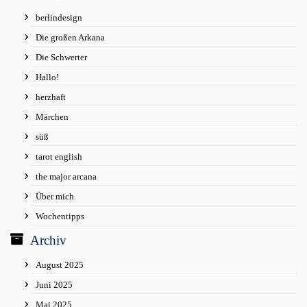
berlindesign
Die großen Arkana
Die Schwerter
Hallo!
herzhaft
Märchen
süß
tarot english
the major arcana
Über mich
Wochentipps
Archiv
August 2025
Juni 2025
Mai 2025