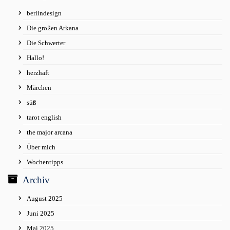
berlindesign
Die großen Arkana
Die Schwerter
Hallo!
herzhaft
Märchen
süß
tarot english
the major arcana
Über mich
Wochentipps
Archiv
August 2025
Juni 2025
Mai 2025