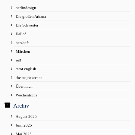
berlindesign
Die großen Arkana
Die Schwerter
Hallo!
herzhaft
Märchen
süß
tarot english
the major arcana
Über mich
Wochentipps
Archiv
August 2025
Juni 2025
Mai 2025