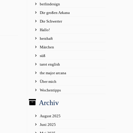
berlindesign
Die großen Arkana
Die Schwerter
Hallo!
herzhaft
Märchen
süß
tarot english
the major arcana
Über mich
Wochentipps
Archiv
August 2025
Juni 2025