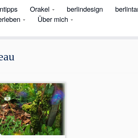
tipps
Orakel
berlindesign
berlinta
 erleben
Über mich
eau