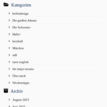
Kategorien
berlindesign
Die großen Arkana
Die Schwerter
Hallo!
herzhaft
Märchen
süß
tarot english
the major arcana
Über mich
Wochentipps
Archiv
August 2025
Juni 2025