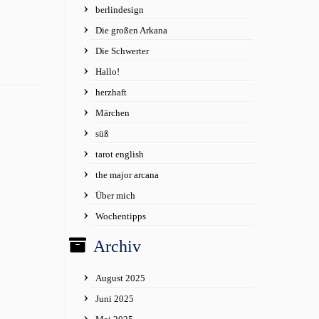
berlindesign
Die großen Arkana
Die Schwerter
Hallo!
herzhaft
Märchen
süß
tarot english
the major arcana
Über mich
Wochentipps
Archiv
August 2025
Juni 2025