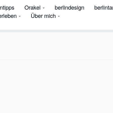
tipps
Orakel
berlindesign
berlinta
 erleben
Über mich