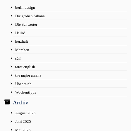
berlindesign
Die großen Arkana
Die Schwerter
Hallo!
herzhaft
Märchen
süß
tarot english
the major arcana
Über mich
Wochentipps
Archiv
August 2025
Juni 2025
Mai 2025