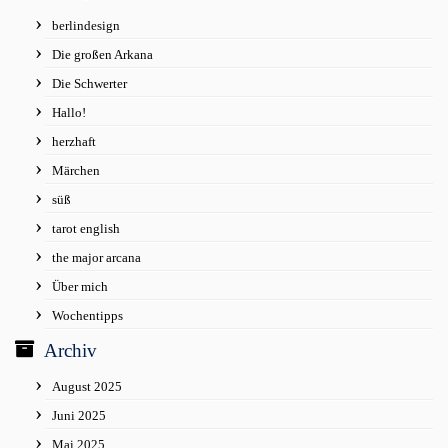
berlindesign
Die großen Arkana
Die Schwerter
Hallo!
herzhaft
Märchen
süß
tarot english
the major arcana
Über mich
Wochentipps
Archiv
August 2025
Juni 2025
Mai 2025