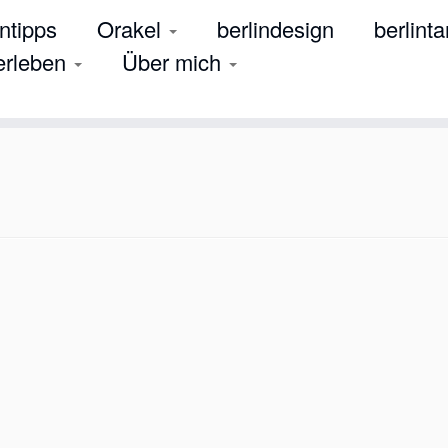
tipps
Orakel
berlindesign
berlinta
 erleben
Über mich