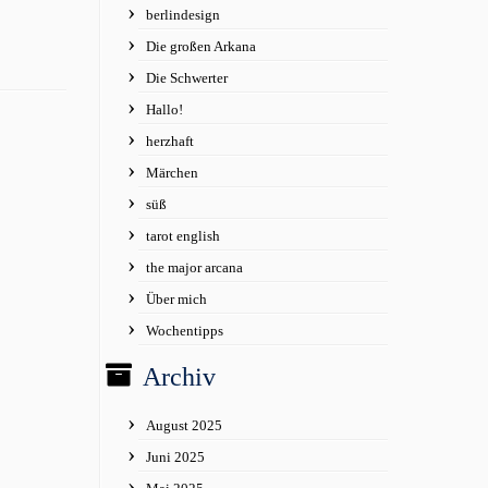
berlindesign
Die großen Arkana
Die Schwerter
Hallo!
herzhaft
Märchen
süß
tarot english
the major arcana
Über mich
Wochentipps
Archiv
August 2025
Juni 2025