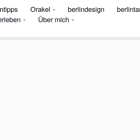
tipps
Orakel
berlindesign
berlinta
 erleben
Über mich