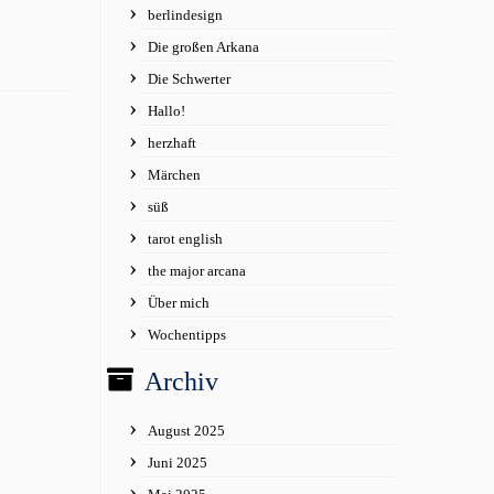
berlindesign
Die großen Arkana
Die Schwerter
Hallo!
herzhaft
Märchen
süß
tarot english
the major arcana
Über mich
Wochentipps
Archiv
August 2025
Juni 2025